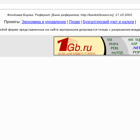
Фондовая Биржа. Реферат: [Банк рефератов, http://bankreferatov.ru], 17.10.2001.
Проекты:
Экономика и управление
|
Право
|
Бухгалтерский учет и налоги
|
юбой форме представленных на сайте материалов допускается только с разрешения владел