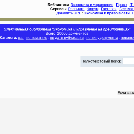
Библиотеки
:
Экономика и управление
:
Право
:
IT
Сервисы
:
Рассылка
:
Форум
:
Гостевая
:
Бесплат
Добавить URL
:
Экономика и право в сети
:
Электронная библиотека 'Экономика и управление на предприятиях'
Всего: 20000 документов
Каталоги:
все
:
по тематике
:
по дате публикации
:
по типу документа
:
новинк
Полнотекстовый поиск:
Если ссы