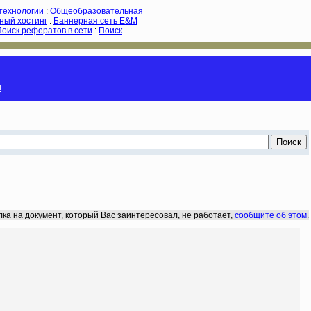
-технологии
:
Общеобразовательная
ный хостинг
:
Баннерная сеть E&M
Поиск рефератов в сети
:
Поиск
и
лка на документ, который Вас заинтересовал, не работает,
сообщите об этом
.