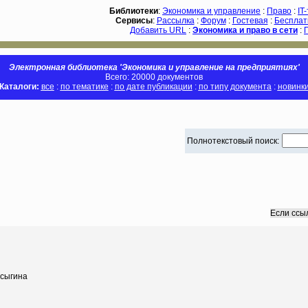
Библиотеки
:
Экономика и управление
:
Право
:
IT
Сервисы
:
Рассылка
:
Форум
:
Гостевая
:
Бесплат
Добавить URL
:
Экономика и право в сети
:
Электронная библиотека 'Экономика и управление на предприятиях'
Всего: 20000 документов
Каталоги:
все
:
по тематике
:
по дате публикации
:
по типу документа
:
новинк
Полнотекстовый поиск:
Если ссы
усыгина