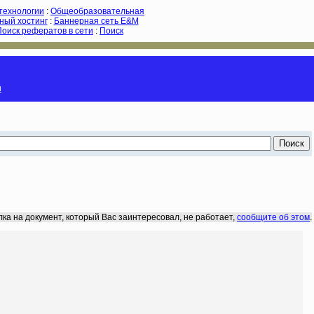
-технологии
:
Общеобразовательная
ный хостинг
:
Баннерная сеть E&M
Поиск рефератов в сети
:
Поиск
и
лка на документ, который Вас заинтересовал, не работает,
сообщите об этом
.