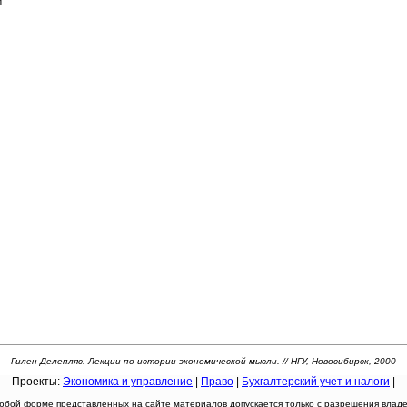
м
Гилен Делепляс. Лекции по истории экономической мысли. // НГУ, Новосибирск, 2000
Проекты:
Экономика и управление
|
Право
|
Бухгалтерский учет и налоги
|
юбой форме представленных на сайте материалов допускается только с разрешения владел