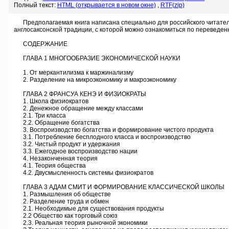
Полный текст:
HTML (открывается в новом окне)
,
RTF(zip)
Предполагаемая книга написана специально для российского читателя.
англосаксонской традиции, с которой можно ознакомиться по переведенн
СОДЕРЖАНИЕ
ГЛАВА 1 МНОГООБРАЗИЕ ЭКОНОМИЧЕСКОЙ НАУКИ
1. От меркантилизма к маржинализму
2. Разделение на микроэкономику и макроэкономику
ГЛАВА 2 ФРАНСУА КЕНЭ И ФИЗИОКРАТЫ
1. Школа физиократов
2. Денежное обращение между классами
2.1. Три класса
2.2. Обращение богатства
3. Воспроизводство богатства и формирование чистого продукта
3.1. Потребление бесплодного класса и воспроизводство
3.2. Чистый продукт и удержания
3.3. Ежегодное воспроизводство нации
4. Незаконченная теория
4.1. Теория общества
4.2. Двусмысленность системы физиократов
ГЛАВА 3 АДАМ СМИТ И ФОРМИРОВАНИЕ КЛАССИЧЕСКОЙ ШКОЛЫ
1. Размышления об обществе
2. Разделение труда и обмен
2.1. Необходимые для существования продукты
2.2 Общество как торговый союз
2.3. Реальная теория рыночной экономики