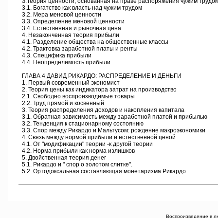
З.Теория ценности, основанная на праве распоряжения чужим трудо
3.1. Богатство как власть над чужим трудом
3.2. Мера меновой ценности
3.3. Определение меновой ценности
3.4. Естественная и рыночная цена
4. Незаконченная теория прибыли
4.1. Разделение общества на общественные классы
4.2. Трактовка заработной платы и ренты
4.3. Специфика прибыли
4.4. Неопределимость прибыли
ГЛАВА 4 ДАВИД РИКАРДО: РАСПРЕДЕЛЕНИЕ И ДЕНЬГИ
1. Первый современный экономист
2. Теория цены как индикатора затрат на производство
2.1. Свободно воспроизводимые товары
2.2. Труд прямой и косвенный
3. Теория распределения доходов и накопления капитала
3.1. Обратная зависимость между заработной платой и прибылью
3.2. Тенденция к стационарному состоянию
3.3. Спор между Рикардо и Мальтусом: рождение макроэкономики
4. Связь между нормой прибыли и естественной ценой
4.1. От "модификации" теории -к другой теории
4.2. Норма прибыли как норма излишков
5. Двойственная теория денег
5.1. Рикардо и " спор о золотом слитке".
5.2. Ортодоксальная составляющая монетаризма Рикардо
Воспроизведение в л