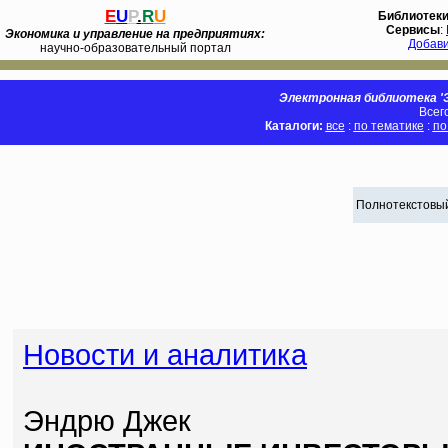
E
U
P
.
R
U
Библиотек
Сервисы
:
Экономика и управление на предприятиях:
Добав
научно-образовательный портал
Электронная библиотека 'Э
Всег
Каталоги:
все
:
по тематике
:
по
Полнотекстовый
Новости и аналитика
Эндрю Джек