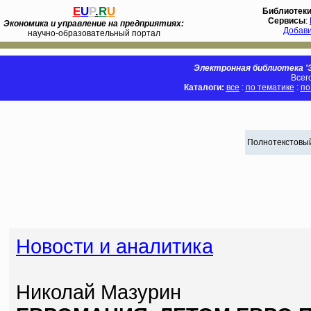
E
U
P
.
R
U
Библиотек
Сервисы
:
Экономика и управление на предприятиях:
Добав
научно-образовательный портал
Электронная библиотека 'Э
Всег
Каталоги:
все
:
по тематике
:
по
Полнотекстовый
Новости и аналитика
Николай Мазурин