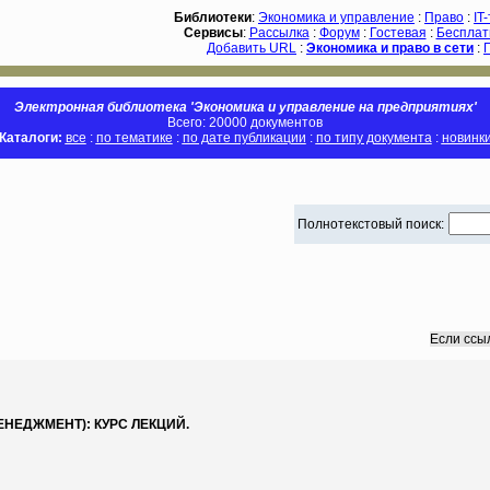
Библиотеки
:
Экономика и управление
:
Право
:
IT
Сервисы
:
Рассылка
:
Форум
:
Гостевая
:
Бесплат
Добавить URL
:
Экономика и право в сети
:
Электронная библиотека 'Экономика и управление на предприятиях'
Всего: 20000 документов
Каталоги:
все
:
по тематике
:
по дате публикации
:
по типу документа
:
новинк
Полнотекстовый поиск:
Если ссы
ЕДЖМЕНТ): КУРС ЛЕКЦИЙ.