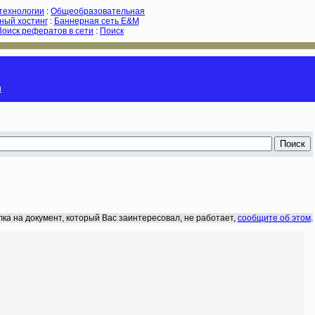
-технологии
:
Общеобразовательная
ный хостинг
:
Баннерная сеть E&M
Поиск рефератов в сети
:
Поиск
и
лка на документ, который Вас заинтересовал, не работает,
сообщите об этом
.