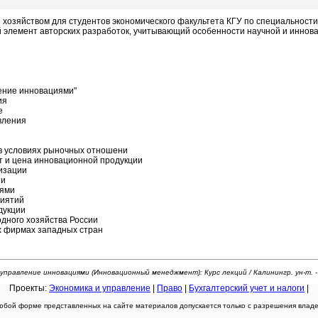
хозяйством для студентов экономического факультета КГУ по специальности 
 элемент авторских разработок, учитывающий особенности научной и иннова
ение инновациями"
ия
е
вления
в условиях рыночных отношени
т и цена инновационной продукции
изации
ии
иями
риятий
дукции
дного хозяйства России
 фирмах западных стран
 управление инновациями (Инновационный менеджмент): Курс лекций / Калинингр. ун-т. - К
Проекты:
Экономика и управление
|
Право
|
Бухгалтерский учет и налоги
|
юбой форме представленных на сайте материалов допускается только с разрешения владел