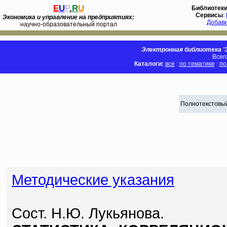
E
U
P
.
R
U
Библиотек
Сервисы
:
Экономика и управление на предприятиях:
Добав
научно-образовательный портал
Электронная библиотека 'Э
Всег
Каталоги:
все
:
по тематике
:
по
Полнотекстовый
Методические указания
Сост. Н.Ю. Лукьянова.