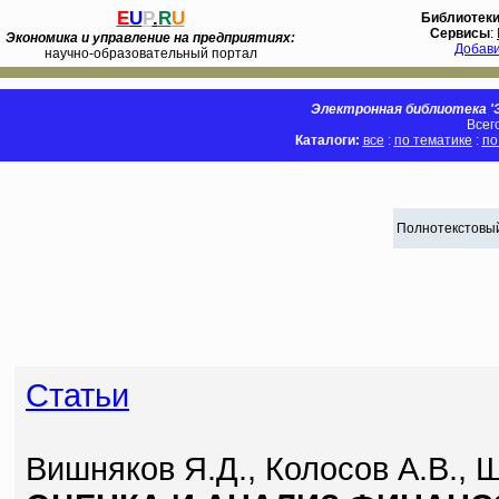
E
U
P
.
R
U
Библиотек
Сервисы
:
Экономика и управление на предприятиях:
Добав
научно-образовательный портал
Электронная библиотека 'Э
Всег
Каталоги:
все
:
по тематике
:
по
Полнотекстовый
Статьи
Вишняков Я.Д., Колосов А.В., 