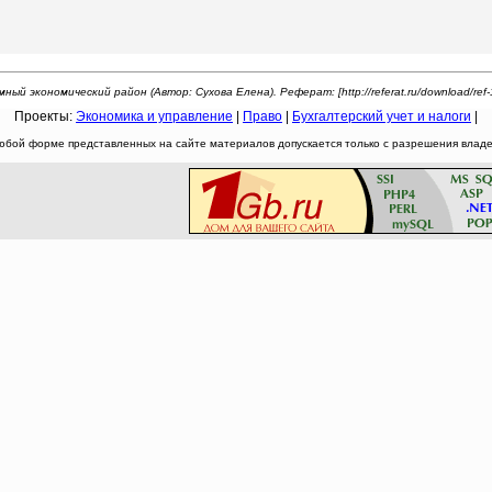
й экономический район (Автор: Сухова Елена). Реферат: [http://referat.ru/download/ref-1
Проекты:
Экономика и управление
|
Право
|
Бухгалтерский учет и налоги
|
юбой форме представленных на сайте материалов допускается только с разрешения владел