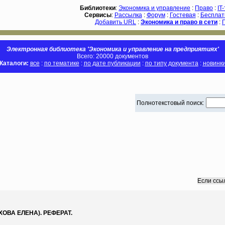
Библиотеки
:
Экономика и управление
:
Право
:
IT
Сервисы
:
Рассылка
:
Форум
:
Гостевая
:
Бесплат
Добавить URL
:
Экономика и право в сети
:
Электронная библиотека 'Экономика и управление на предприятиях'
Всего: 20000 документов
Каталоги:
все
:
по тематике
:
по дате публикации
:
по типу документа
:
новинк
Полнотекстовый поиск:
Если ссы
ВА ЕЛЕНА). РЕФЕРАТ.