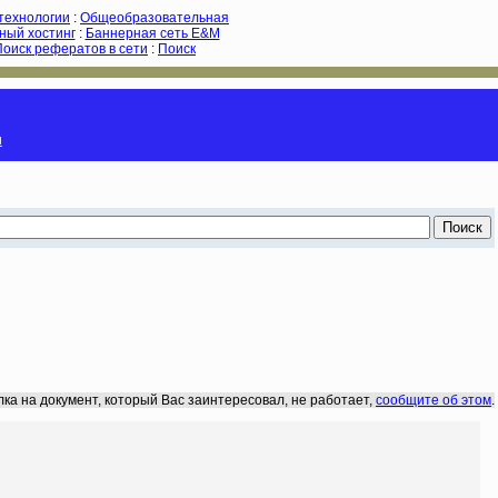
-технологии
:
Общеобразовательная
ный хостинг
:
Баннерная сеть E&M
Поиск рефератов в сети
:
Поиск
и
лка на документ, который Вас заинтересовал, не работает,
сообщите об этом
.