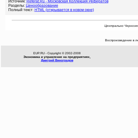
Источник:
Referat.Ru - Московская Коллекция Рефератов
Разделы:
Ценообразование
Полный текст:
HTML (открывается в новом окне)
Центрально Черноземны
Воспроизведение в л
EUP.RU - Copyright © 2002-2008
Экономика и управление на предприятиях,
Дмитрий Виноградов