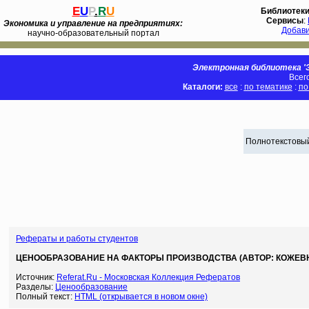
E
U
P
.
R
U
Библиотек
Сервисы
:
Экономика и управление на предприятиях:
Добав
научно-образовательный портал
Электронная библиотека 'Э
Всег
Каталоги:
все
:
по тематике
:
по
Полнотекстовый
Рефераты и работы студентов
ЦЕНООБРАЗОВАНИЕ НА ФАКТОРЫ ПРОИЗВОДСТВА (АВТОР: КОЖЕВНИ
Источник:
Referat.Ru - Московская Коллекция Рефератов
Разделы:
Ценообразование
Полный текст:
HTML (открывается в новом окне)