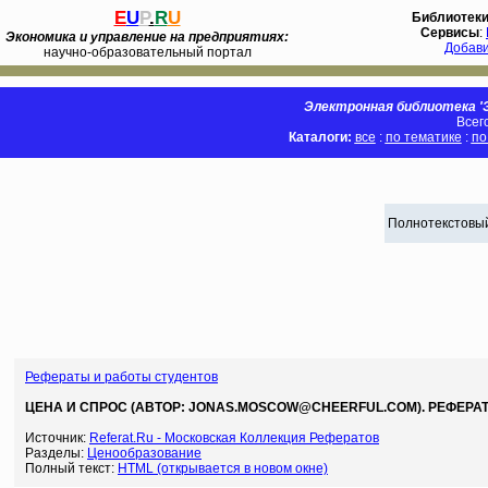
E
U
P
.
R
U
Библиотек
Сервисы
:
Экономика и управление на предприятиях:
Добав
научно-образовательный портал
Электронная библиотека 'Э
Всег
Каталоги:
все
:
по тематике
:
по
Полнотекстовый
Рефераты и работы студентов
ЦЕНА И СПРОС (АВТОР: JONAS.MOSCOW@CHEERFUL.COM). РЕФЕРАТ
Источник:
Referat.Ru - Московская Коллекция Рефератов
Разделы:
Ценообразование
Полный текст:
HTML (открывается в новом окне)