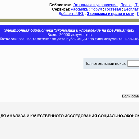
Библиотеки
:
Экономика и управление
:
Право
:
IT
Сервисы
:
Рассылка
:
Форум
:
Гостевая
:
Бесплат
Добавить URL
:
Экономика и право в сети
:
Электронная библиотека 'Экономика и управление на предприятиях'
Всего: 20000 документов
Каталоги:
все
:
по тематике
:
по дате публикации
:
по типу документа
:
новинк
Полнотекстовый поиск:
Если ссы
ЛЯ АНАЛИЗА И КАЧЕСТВЕННОГО ИССЛЕДОВАНИЯ СОЦИАЛЬНО-ЭКОНОМИ