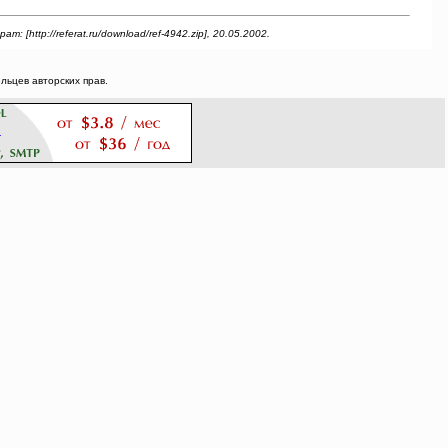
ttp://referat.ru/download/ref-4942.zip], 20.05.2002.
ьцев авторских прав.