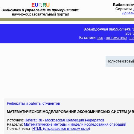
E
U
P
.
R
U
Библиотек
Сервисы
:
Экономика и управление на предприятиях:
Добав
научно-образовательный портал
Электронная библиотека 'Э
Всег
Каталоги:
все
:
по тематике
:
по
Полнотекстовый
Рефераты и работы студентов
МАТЕМАТИЧЕСКОЕ МОДЕЛИРОВАНИЕ ЭКОНОМИЧЕСКИХ СИСТЕМ (АВТОР
Источник:
Referat.Ru - Московская Коллекция Рефератов
Разделы:
Математические методы и модели исследования операций
Полный текст:
HTML (открывается в новом окне)