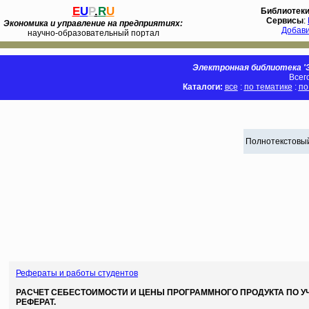
E
U
P
.
R
U
Библиотек
Сервисы
:
Экономика и управление на предприятиях:
Добав
научно-образовательный портал
Электронная библиотека 'Э
Всег
Каталоги:
все
:
по тематике
:
по
Полнотекстовый
Рефераты и работы студентов
РАСЧЕТ СЕБЕСТОИМОСТИ И ЦЕНЫ ПРОГРАММНОГО ПРОДУКТА ПО У
РЕФЕРАТ.