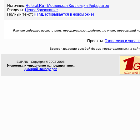
Источник:
Referat.Ru - Московская Коллекция Рефератов
Разделы:
Ценообразование
Полный текст:
HTML (открывается в новом окне)
Расчет себестоимости и цены программного продукта по учету прерываний на язы
Проекты:
Экономика и управ
Воспроизведение в любой форме представленных на сайте
EUP.RU - Copyright © 2002-2008
Экономика и управление на предприятиях,
Дмитрий Виноградов