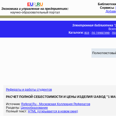
E
U
P
.
R
U
Библиотек
Сервисы
:
Экономика и управление на предприятиях:
Добав
научно-образовательный портал
Электронная библиотека 'Э
Всег
Каталоги:
все
:
по тематике
:
по
Полнотекстовый
Рефераты и работы студентов
РАСЧЕТ ПОЛНОЙ СЕБЕСТОИМОСТИ И ЦЕНЫ ИЗДЕЛИЯ \ЗАВОД "1 МАЯ" 
Источник:
Referat.Ru - Московская Коллекция Рефератов
Разделы:
Ценообразование
Полный текст:
HTML (открывается в новом окне)