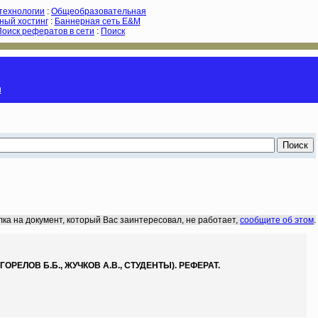
-технологии
:
Общеобразовательная
ный хостинг
:
Баннерная сеть E&M
Поиск рефератов в сети
:
Поиск
и
лка на документ, который Вас заинтересовал, не работает,
сообщите об этом
.
ЛОВ Б.Б., ЖУЧКОВ А.В., СТУДЕНТЫ). РЕФЕРАТ.