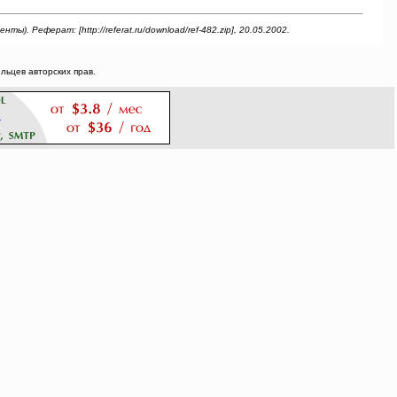
 Реферат: [http://referat.ru/download/ref-482.zip], 20.05.2002.
ьцев авторских прав.