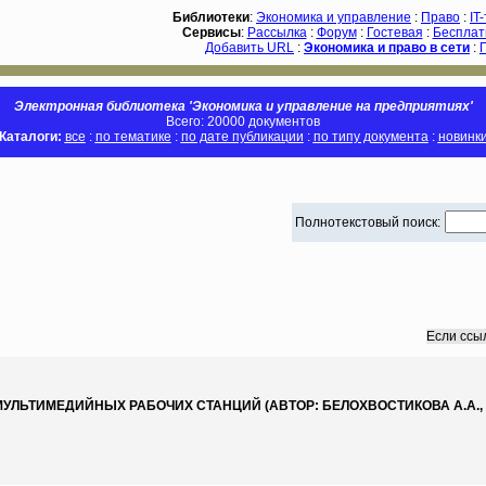
Библиотеки
:
Экономика и управление
:
Право
:
IT
Сервисы
:
Рассылка
:
Форум
:
Гостевая
:
Бесплат
Добавить URL
:
Экономика и право в сети
:
Электронная библиотека 'Экономика и управление на предприятиях'
Всего: 20000 документов
Каталоги:
все
:
по тематике
:
по дате публикации
:
по типу документа
:
новинк
Полнотекстовый поиск:
Если ссы
ТИМЕДИЙНЫХ РАБОЧИХ СТАНЦИЙ (АВТОР: БЕЛОХВОСТИКОВА А.А., ГОРЕ