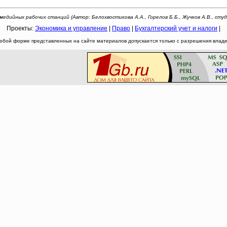
йных рабочих станций (Автор: Белохвостикова А.А., Горелов Б.Б., Жучков А.В., студенты).
Проекты:
Экономика и управление
|
Право
|
Бухгалтерский учет и налоги
|
юбой форме представленных на сайте материалов допускается только с разрешения владел