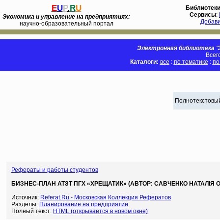
E
U
P
.
R
U
Библиотек
Сервисы
:
Экономика и управление на предприятиях:
Добав
научно-образовательный портал
Электронная библиотека 'Э
Всег
Каталоги:
все
:
по тематике
:
по
Полнотекстовый
Рефераты и работы студентов
БИЗНЕС-ПЛАН АТЗТ ПГХ «ХРЕЩАТИК» (АВТОР: САВЧЕНКО НАТАЛІЯ О
Источник:
Referat.Ru - Московская Коллекция Рефератов
Разделы:
Планирование на предприятии
Полный текст:
HTML (открывается в новом окне)