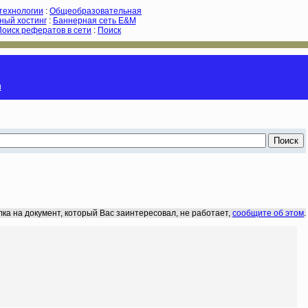
-технологии
:
Общеобразовательная
ный хостинг
:
Баннерная сеть E&M
Поиск рефератов в сети
:
Поиск
и
лка на документ, который Вас заинтересовал, не работает,
сообщите об этом
.