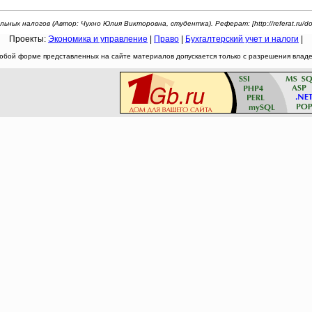
ых налогов (Автор: Чухно Юлия Викторовна, студентка). Реферат: [http://referat.ru/down
Проекты:
Экономика и управление
|
Право
|
Бухгалтерский учет и налоги
|
юбой форме представленных на сайте материалов допускается только с разрешения владел