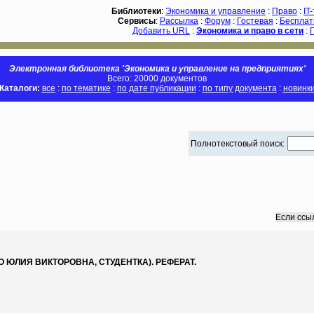
Библиотеки
:
Экономика и управление
:
Право
:
IT
Сервисы
:
Рассылка
:
Форум
:
Гостевая
:
Бесплат
Добавить URL
:
Экономика и право в сети
:
Электронная библиотека 'Экономика и управление на предприятиях'
Всего: 20000 документов
Каталоги:
все
:
по тематике
:
по дате публикации
:
по типу документа
:
новинк
Полнотекстовый поиск:
Если ссы
 ЮЛИЯ ВИКТОРОВНА, СТУДЕНТКА). РЕФЕРАТ.