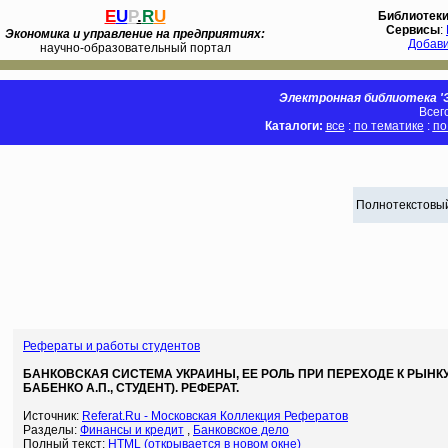
E
U
P
.
R
U
Библиотек
Сервисы
:
Экономика и управление на предприятиях:
Добав
научно-образовательный портал
Электронная библиотека 'Э
Всег
Каталоги:
все
:
по тематике
:
по
Полнотекстовый
Рефераты и работы студентов
БАНКОВСКАЯ СИСТЕМА УКРАИНЫ, ЕЕ РОЛЬ ПРИ ПЕРЕХОДЕ К РЫНКУ 
БАБЕНКО А.П., СТУДЕНТ). РЕФЕРАТ.
Источник:
Referat.Ru - Московская Коллекция Рефератов
Разделы:
Финансы и кредит
,
Банковское дело
Полный текст:
HTML (открывается в новом окне)