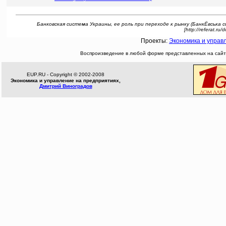
Банковская система Украины, ее роль при переходе к рынку (БанкЁвська с
[http://referat.ru
Проекты:
Экономика и управ
Воспроизведение в любой форме представленных на сайте
EUP.RU - Copyright © 2002-2008
Экономика и управление на предприятиях,
Дмитрий Виноградов