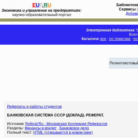
E
U
P
.
R
U
Библиотек
Сервисы
:
Экономика и управление на предприятиях:
Добав
научно-образовательный портал
Электронная библиотека 'Э
Всег
Каталоги:
все
:
по тематике
:
по
Полнотекстовый
Рефераты и работы студентов
БАНКОВСКАЯ СИСТЕМА СССР (ДОКЛАД). РЕФЕРАТ.
Источник:
Referat.Ru - Московская Коллекция Рефератов
Разделы:
Финансы и кредит
,
Банковское дело
Полный текст:
HTML (открывается в новом окне)