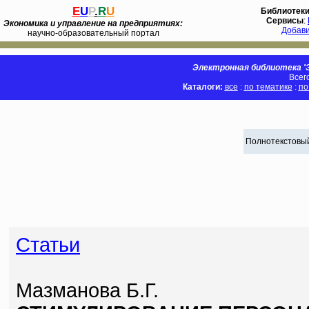
E
U
P
.
R
U
Библиотек
Сервисы
:
Экономика и управление на предприятиях:
Добав
научно-образовательный портал
Электронная библиотека 'Э
Всег
Каталоги:
все
:
по тематике
:
по
Полнотекстовый
Статьи
Мазманова Б.Г.