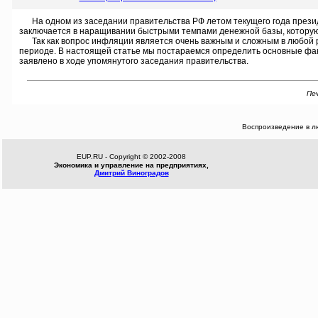
На одном из заседании правительства РФ летом текущего года президе
заключается в наращивании быстрыми темпами денежной базы, которую 
Так как вопрос инфляции является очень важным и сложным в любой р
периоде. В настоящей статье мы постараемся определить основные фак
заявлено в ходе упомянутого заседания правительства.
Печ
Воспроизведение в л
EUP.RU - Copyright © 2002-2008
Экономика и управление на предприятиях,
Дмитрий Виноградов