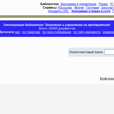
Библиотеки
:
Экономика и управление
:
Право
:
IT
Сервисы
:
Рассылка
:
Форум
:
Гостевая
:
Бесплат
Добавить URL
:
Экономика и право в сети
:
Электронная библиотека 'Экономика и управление на предприятиях'
Всего: 20000 документов
Каталоги:
все
:
по тематике
:
по дате публикации
:
по типу документа
:
новинк
Полнотекстовый поиск:
Если ссы