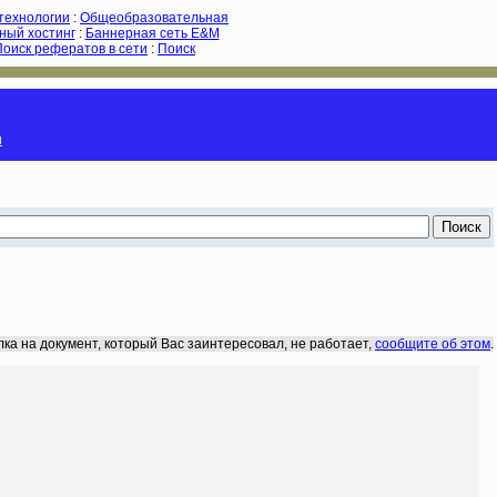
-технологии
:
Общеобразовательная
ный хостинг
:
Баннерная сеть E&M
Поиск рефератов в сети
:
Поиск
и
лка на документ, который Вас заинтересовал, не работает,
сообщите об этом
.