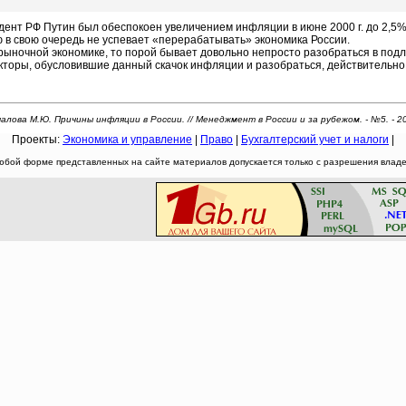
нт РФ Путин был обеспокоен увеличением инфляции в июне 2000 г. до 2,5%
в свою очередь не успевает «перерабатывать» экономика России.
ыночной экономике, то порой бывает довольно непросто разобраться в подл
торы, обусловившие данный скачок инфляции и разобраться, действительно л
алова М.Ю. Причины инфляции в России. // Менеджмент в России и за рубежом. - №5. - 2
Проекты:
Экономика и управление
|
Право
|
Бухгалтерский учет и налоги
|
юбой форме представленных на сайте материалов допускается только с разрешения владел