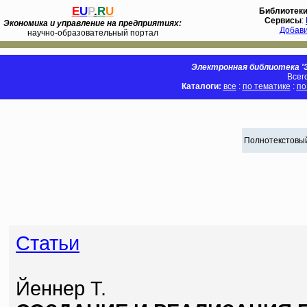
E
U
P
.
R
U
Библиотек
Сервисы
:
Экономика и управление на предприятиях:
Добав
научно-образовательный портал
Электронная библиотека 'Э
Всег
Каталоги:
все
:
по тематике
:
по
Полнотекстовый
Статьи
Йеннер Т.