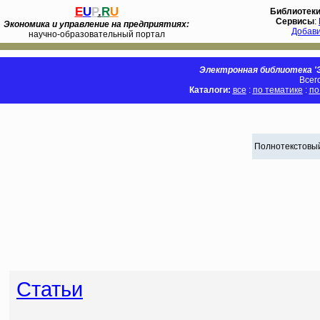
E
U
P
.
R
U
Библиотек
Сервисы
:
Экономика и управление на предприятиях:
Добав
научно-образовательный портал
Электронная библиотека 'Э
Всег
Каталоги:
все
:
по тематике
:
по
Полнотекстовый
Статьи