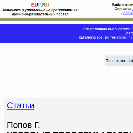
E
U
P
.
R
U
Библиотек
Сервисы
:
Экономика и управление на предприятиях:
Добав
научно-образовательный портал
Электронная библиотека 'Э
Всег
Каталоги:
все
:
по тематике
:
по
Полнотекстовый
Статьи
Попов Г.