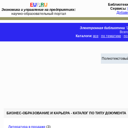
E
U
P
.
R
U
Библиотек
Сервисы
:
Экономика и управление на предприятиях:
Добав
научно-образовательный портал
Электронная библиотека 'Э
Всег
Каталоги:
все
:
по тематике
:
по
Полнотекстовый
БИЗНЕС-ОБРАЗОВАНИЕ И КАРЬЕРА - КАТАЛОГ ПО ТИПУ ДОКУМЕНТА
Литература в продаже
(3)