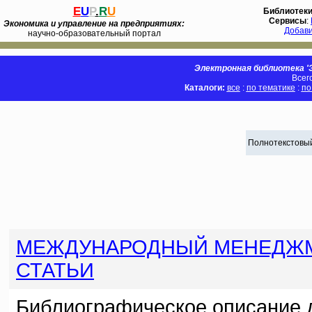
E
U
P
.
R
U
Библиотек
Сервисы
:
Экономика и управление на предприятиях:
Добав
научно-образовательный портал
Электронная библиотека 'Э
Всег
Каталоги:
все
:
по тематике
:
по
Полнотекстовый
МЕЖДУНАРОДНЫЙ МЕНЕДЖ
СТАТЬИ
Библиографическое описание 