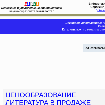
E
U
P
.
R
U
Библиотек
Сервисы
:
Экономика и управление на предприятиях:
Добав
научно-образовательный портал
Электронная библиотека 'Э
Всег
Каталоги:
все
:
по тематике
:
по
Полнотекстовый
ЦЕНООБРАЗОВАНИЕ
ЛИТЕРАТУРА В ПРОДАЖЕ