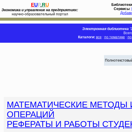
E
U
P
.
R
U
Библиотек
Сервисы
:
Экономика и управление на предприятиях:
Добав
научно-образовательный портал
Электронная библиотека 'Э
Всег
Каталоги:
все
:
по тематике
:
по
Полнотекстовый
МАТЕМАТИЧЕСКИЕ МЕТОДЫ 
ОПЕРАЦИЙ
РЕФЕРАТЫ И РАБОТЫ СТУДЕ