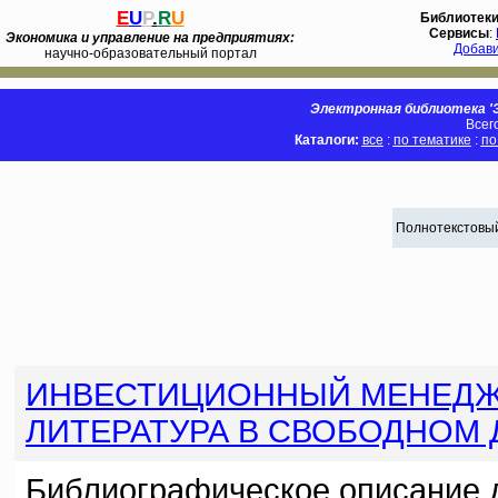
E
U
P
.
R
U
Библиотек
Сервисы
:
Экономика и управление на предприятиях:
Добав
научно-образовательный портал
Электронная библиотека 'Э
Всег
Каталоги:
все
:
по тематике
:
по
Полнотекстовый
ИНВЕСТИЦИОННЫЙ МЕНЕД
ЛИТЕРАТУРА В СВОБОДНОМ
Библиографическое описание 