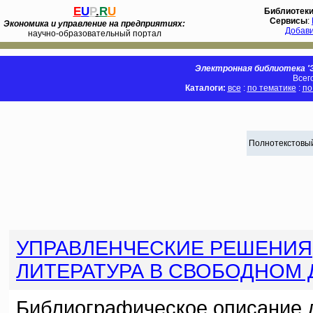
E
U
P
.
R
U
Библиотек
Сервисы
:
Экономика и управление на предприятиях:
Добав
научно-образовательный портал
Электронная библиотека 'Э
Всег
Каталоги:
все
:
по тематике
:
по
Полнотекстовый
УПРАВЛЕНЧЕСКИЕ РЕШЕНИЯ
ЛИТЕРАТУРА В СВОБОДНОМ
Библиографическое описание 