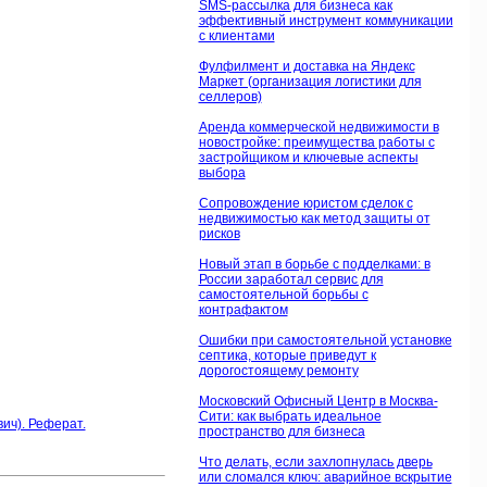
SMS-рассылка для бизнеса как
эффективный инструмент коммуникации
с клиентами
Фулфилмент и доставка на Яндекс
Маркет (организация логистики для
селлеров)
Аренда коммерческой недвижимости в
новостройке: преимущества работы с
застройщиком и ключевые аспекты
выбора
Сопровождение юристом сделок с
недвижимостью как метод защиты от
рисков
Новый этап в борьбе с подделками: в
России заработал сервис для
самостоятельной борьбы с
контрафактом
Ошибки при самостоятельной установке
септика, которые приведут к
дорогостоящему ремонту
Московский Офисный Центр в Москва-
Сити: как выбрать идеальное
ич). Реферат.
пространство для бизнеса
Что делать, если захлопнулась дверь
или сломался ключ: аварийное вскрытие