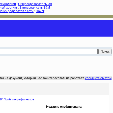
-технологии
:
Общеобразовательная
ный хостинг
:
Баннерная сеть E&M
Поиск рефератов в сети
:
Поиск
и
лка на документ, который Вас заинтересовал, не работает,
сообщите об этом
.
84 ''Библиографическое
Недавно опубликовано: