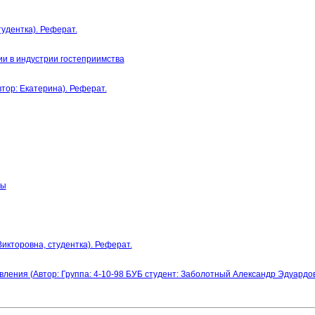
тудентка). Реферат.
ии в индустрии гостеприимства
тор: Екатерина). Реферат.
мы
икторовна, студентка). Реферат.
вления (Автор: Группа: 4-10-98 БУБ студент: Заболотный Александр Эдуардов