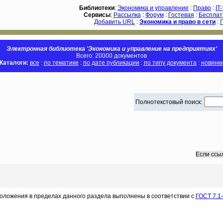
Библиотеки
:
Экономика и управление
:
Право
:
IT
Сервисы
:
Рассылка
:
Форум
:
Гостевая
:
Бесплат
Добавить URL
:
Экономика и право в сети
:
Электронная библиотека 'Экономика и управление на предприятиях'
Всего: 20000 документов
Каталоги:
все
:
по тематике
:
по дате публикации
:
по типу документа
:
новинк
Полнотекстовый поиск:
Если ссы
оложения в пределах данного раздела выполнены в соответствии с
ГОСТ 7.1-