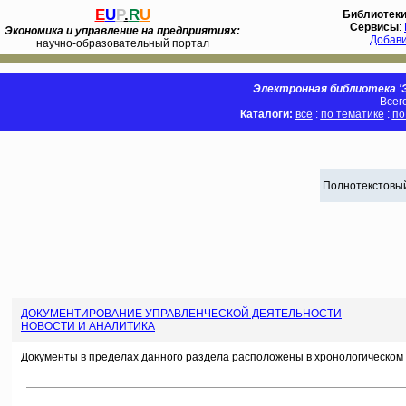
E
U
P
.
R
U
Библиотек
Сервисы
:
Экономика и управление на предприятиях:
Добав
научно-образовательный портал
Электронная библиотека 'Э
Всег
Каталоги:
все
:
по тематике
:
по
Полнотекстовый
ДОКУМЕНТИРОВАНИЕ УПРАВЛЕНЧЕСКОЙ ДЕЯТЕЛЬНОСТИ
НОВОСТИ И АНАЛИТИКА
Документы в пределах данного раздела расположены в хронологическом 