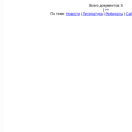
Всего документов: 0
| >>
По теме:
Новости
|
Литература
|
Рефераты
|
Са