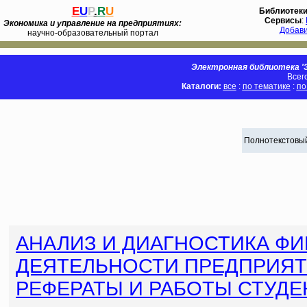
E
U
P
.
R
U
Библиотек
Сервисы
:
Экономика и управление на предприятиях:
Добав
научно-образовательный портал
Электронная библиотека 'Э
Всег
Каталоги:
все
:
по тематике
:
по
Полнотекстовый
АНАЛИЗ И ДИАГНОСТИКА Ф
ДЕЯТЕЛЬНОСТИ ПРЕДПРИЯ
РЕФЕРАТЫ И РАБОТЫ СТУДЕ