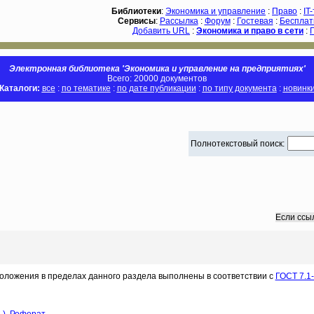
Библиотеки
:
Экономика и управление
:
Право
:
IT
Сервисы
:
Рассылка
:
Форум
:
Гостевая
:
Бесплат
Добавить URL
:
Экономика и право в сети
:
Электронная библиотека 'Экономика и управление на предприятиях'
Всего: 20000 документов
Каталоги:
все
:
по тематике
:
по дате публикации
:
по типу документа
:
новинк
Полнотекстовый поиск:
Если ссы
оложения в пределах данного раздела выполнены в соответствии с
ГОСТ 7.1-