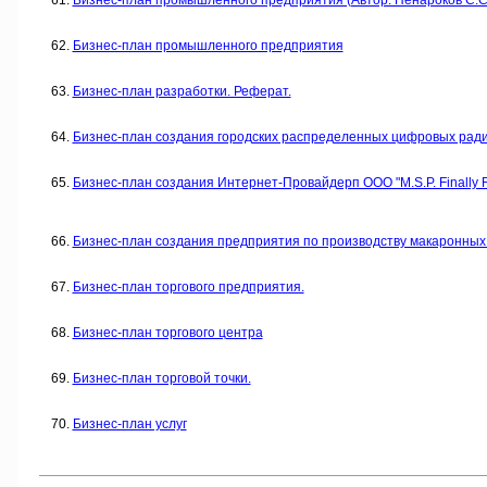
Бизнес-план промышленного предприятия (Автор: Ненароков С.С.
Бизнес-план промышленного предприятия
Бизнес-план разработки. Реферат.
Бизнес-план создания городских распределенных цифровых рад
Бизнес-план создания Интернет-Провайдерп ООО "M.S.P. Finally F
Бизнес-план создания предприятия по производству макаронных
Бизнес-план торгового предприятия.
Бизнес-план торгового центра
Бизнес-план торговой точки.
Бизнес-план услуг