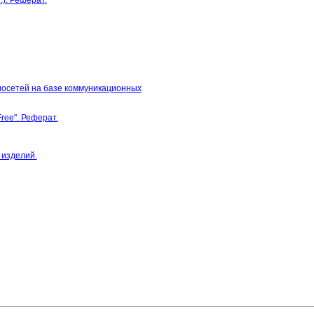
). Реферат.
иосетей на базе коммуникационных
ree". Реферат.
 изделий.