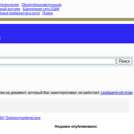
-технологии
:
Общеобразовательная
ный хостинг
:
Баннерная сеть E&M
Поиск рефератов в сети
:
Поиск
и
лка на документ, который Вас заинтересовал, не работает,
сообщите об этом
.
84 ''Библиографическое
Недавно опубликовано: