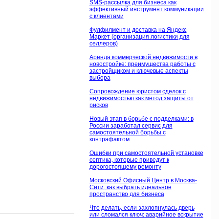
SMS-рассылка для бизнеса как
эффективный инструмент коммуникации
с клиентами
Фулфилмент и доставка на Яндекс
Маркет (организация логистики для
селлеров)
Аренда коммерческой недвижимости в
новостройке: преимущества работы с
застройщиком и ключевые аспекты
выбора
Сопровождение юристом сделок с
недвижимостью как метод защиты от
рисков
Новый этап в борьбе с подделками: в
России заработал сервис для
самостоятельной борьбы с
контрафактом
Ошибки при самостоятельной установке
септика, которые приведут к
дорогостоящему ремонту
Московский Офисный Центр в Москва-
Сити: как выбрать идеальное
пространство для бизнеса
Что делать, если захлопнулась дверь
или сломался ключ: аварийное вскрытие