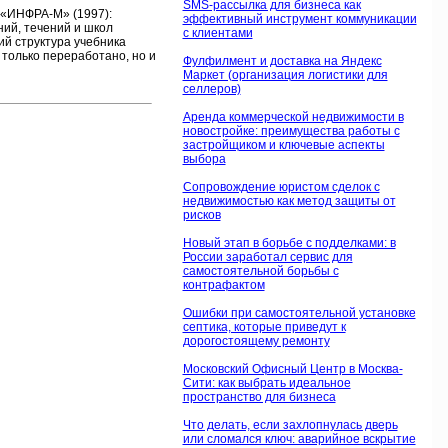
SMS-рассылка для бизнеса как
 «ИНФРА-М» (1997):
эффективный инструмент коммуникации
ий, течений и школ
с клиентами
й структура учебника
только переработано, но и
Фулфилмент и доставка на Яндекс
Маркет (организация логистики для
селлеров)
Аренда коммерческой недвижимости в
новостройке: преимущества работы с
застройщиком и ключевые аспекты
выбора
Сопровождение юристом сделок с
недвижимостью как метод защиты от
рисков
Новый этап в борьбе с подделками: в
России заработал сервис для
самостоятельной борьбы с
контрафактом
Ошибки при самостоятельной установке
септика, которые приведут к
дорогостоящему ремонту
Московский Офисный Центр в Москва-
Сити: как выбрать идеальное
пространство для бизнеса
Что делать, если захлопнулась дверь
или сломался ключ: аварийное вскрытие