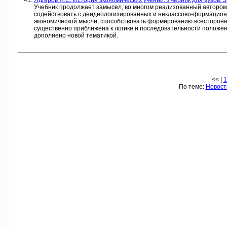
Ядгаров Я.С. История экономических учений: Учебник для вузов. 3-
Учебник продолжает замысел, во многом реализованный автором 
содействовать с деидеологизированных и неклассово-формацион
экономической мысли; способствовать формированию всесторонн
существенно приближена к логике и последовательности положени
дополнено новой тематикой.
<< |
1
По теме:
Новост