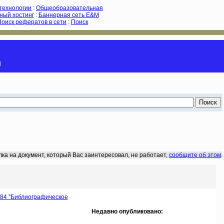
-технологии
:
Общеобразовательная
ный хостинг
:
Баннерная сеть E&M
Поиск рефератов в сети
:
Поиск
и
лка на документ, который Вас заинтересовал, не работает,
сообщите об этом
.
84 ''Библиографическое
Недавно опубликовано: