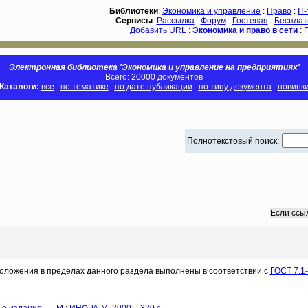
Библиотеки
:
Экономика и управление
:
Право
:
IT
Сервисы
:
Рассылка
:
Форум
:
Гостевая
:
Бесплат
Добавить URL
:
Экономика и право в сети
:
Электронная библиотека 'Экономика и управление на предприятиях'
Всего: 20000 документов
Каталоги:
все
:
по тематике
:
по дате публикации
:
по типу документа
:
новинк
Полнотекстовый поиск:
Если ссы
оложения в пределах данного раздела выполнены в соответствии с
ГОСТ 7.1-