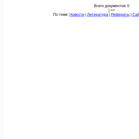
Всего документов: 0
| >>
По теме:
Новости
|
Литература
|
Рефераты
|
Са