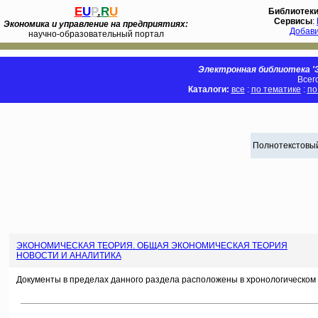
E
U
P
.
R
U
Библиотек
Сервисы
:
Экономика и управление на предприятиях:
Добав
научно-образовательный портал
Электронная библиотека 'Э
Всег
Каталоги:
все
:
по тематике
:
по
Полнотекстовый
ЭКОНОМИЧЕСКАЯ ТЕОРИЯ. ОБЩАЯ ЭКОНОМИЧЕСКАЯ ТЕОРИЯ
НОВОСТИ И АНАЛИТИКА
Документы в пределах данного раздела расположены в хронологическом 