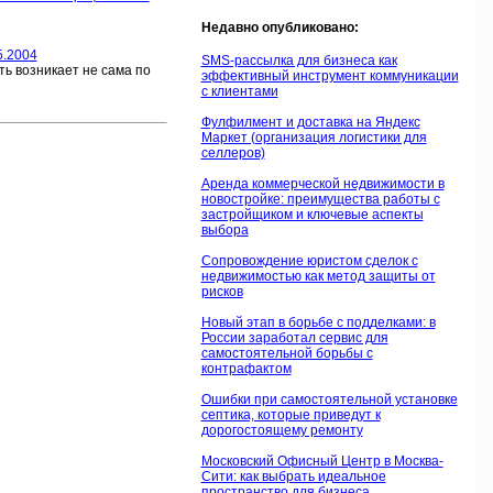
Недавно опубликовано:
5.2004
SMS-рассылка для бизнеса как
ь возникает не сама по
эффективный инструмент коммуникации
с клиентами
Фулфилмент и доставка на Яндекс
Маркет (организация логистики для
селлеров)
Аренда коммерческой недвижимости в
новостройке: преимущества работы с
застройщиком и ключевые аспекты
выбора
Сопровождение юристом сделок с
недвижимостью как метод защиты от
рисков
Новый этап в борьбе с подделками: в
России заработал сервис для
самостоятельной борьбы с
контрафактом
Ошибки при самостоятельной установке
септика, которые приведут к
дорогостоящему ремонту
Московский Офисный Центр в Москва-
Сити: как выбрать идеальное
пространство для бизнеса