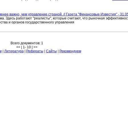
ее важно, чем управление страной. // Газета "Финансовые Известия" - 31.0
а. Здесь работают "реалисты", которые считают, что рыночная эффективност
ества и органов государственного управления
Всего документов: 1
<< | 1- 10 | >>
и
|
Литература
|
Рефераты
|
Сайты
|
Рекомендуем