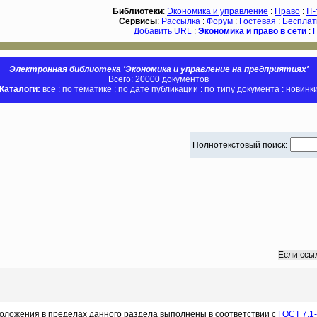
Библиотеки
:
Экономика и управление
:
Право
:
IT
Сервисы
:
Рассылка
:
Форум
:
Гостевая
:
Бесплат
Добавить URL
:
Экономика и право в сети
:
Электронная библиотека 'Экономика и управление на предприятиях'
Всего: 20000 документов
Каталоги:
все
:
по тематике
:
по дате публикации
:
по типу документа
:
новинк
Полнотекстовый поиск:
Если ссы
оложения в пределах данного раздела выполнены в соответствии с
ГОСТ 7.1-