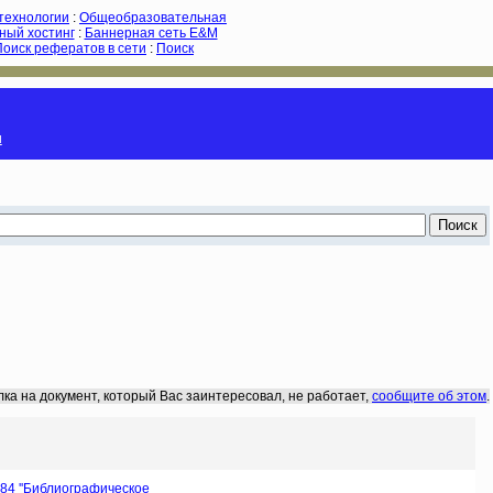
-технологии
:
Общеобразовательная
ный хостинг
:
Баннерная сеть E&M
Поиск рефератов в сети
:
Поиск
и
лка на документ, который Вас заинтересовал, не работает,
сообщите об этом
.
84 ''Библиографическое