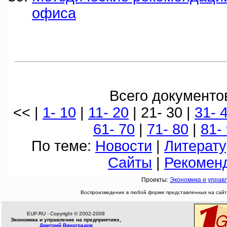
офиса
Всего документов
<< |
1- 10
|
11- 20
| 21- 30 |
31- 
61- 70
|
71- 80
|
81-
По теме:
Новости
|
Литерату
Сайты
|
Рекомен
Проекты:
Экономика и управ
Воспроизведение в любой форме представленных на сайте
EUP.RU - Copyright © 2002-2008
Экономика и управление на предприятиях,
Дмитрий Виноградов