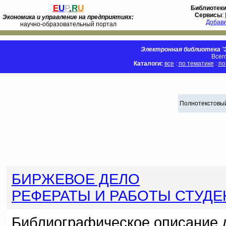
E
U
P
.
R
U
Библиотек
Сервисы
:
Экономика и управление на предприятиях:
Добав
научно-образовательный портал
Электронная библиотека 'Э
Всег
Каталоги:
все
:
по тематике
:
по
Полнотекстовый
БИРЖЕВОЕ ДЕЛО
РЕФЕРАТЫ И РАБОТЫ СТУДЕ
Библиографическое описание 