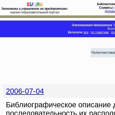
E
U
P
.
R
U
Библиотек
Сервисы
:
Экономика и управление на предприятиях:
Добав
научно-образовательный портал
Электронная библиотека 'Э
Всег
Каталоги:
все
:
по тематике
:
по
Полнотекстовый
2006-07-04
Библиографическое описание 
последовательность их распол