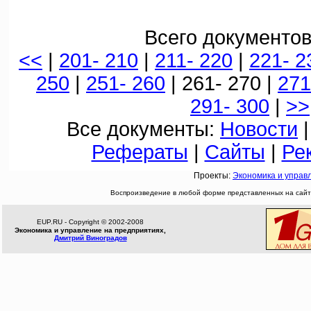
Всего документов
<<
|
201- 210
|
211- 220
|
221- 2
250
|
251- 260
| 261- 270 |
271
291- 300
|
>>
Все документы:
Новости
Рефераты
|
Сайты
|
Ре
Проекты:
Экономика и управ
Воспроизведение в любой форме представленных на сайте
EUP.RU - Copyright © 2002-2008
Экономика и управление на предприятиях,
Дмитрий Виноградов