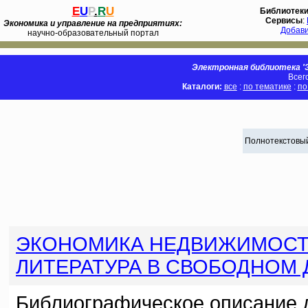
E
U
P
.
R
U
Библиотек
Сервисы
:
Экономика и управление на предприятиях:
Добав
научно-образовательный портал
Электронная библиотека 'Э
Всег
Каталоги:
все
:
по тематике
:
по
Полнотекстовый
ЭКОНОМИКА НЕДВИЖИМОС
ЛИТЕРАТУРА В СВОБОДНОМ
Библиографическое описание 