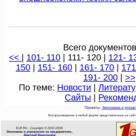
Всего документов
<<
|
101- 110
| 111- 120 |
121- 1
150
|
151- 160
|
161- 170
|
171
191- 200
|
>>
По теме:
Новости
|
Литерату
Сайты
|
Рекомен
Проекты:
Экономика и управ
Воспроизведение в любой форме представленных на сайте
EUP.RU - Copyright © 2002-2008
Экономика и управление на предприятиях,
Дмитрий Виноградов