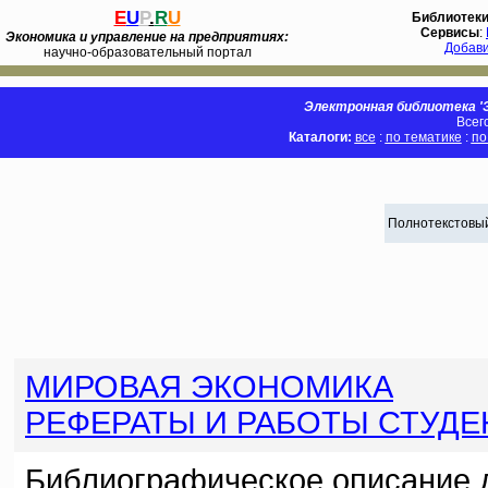
E
U
P
.
R
U
Библиотек
Сервисы
:
Экономика и управление на предприятиях:
Добав
научно-образовательный портал
Электронная библиотека 'Э
Всег
Каталоги:
все
:
по тематике
:
по
Полнотекстовый
МИРОВАЯ ЭКОНОМИКА
РЕФЕРАТЫ И РАБОТЫ СТУДЕ
Библиографическое описание 