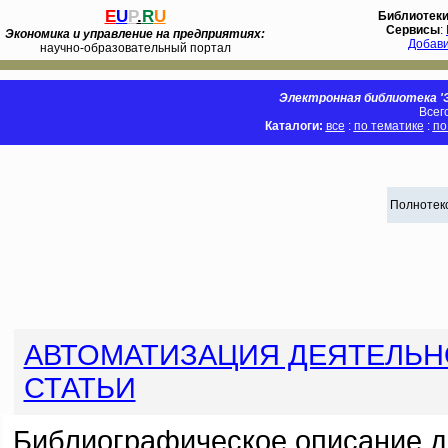
E
U
P
.
R
U
Библиотек
Сервисы
:
Экономика и управление на предприятиях:
Добав
научно-образовательный портал
Электронная библиотека 'Э
Всег
Каталоги:
все
:
по тематике
:
по
Полнотекс
АВТОМАТИЗАЦИЯ ДЕЯТЕЛЬ
СТАТЬИ
Библиографическое описание д